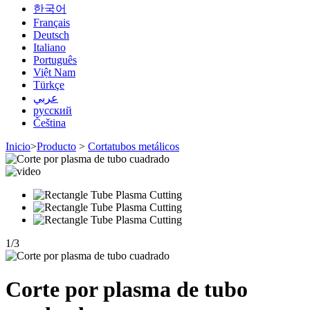
한국어
Français
Deutsch
Italiano
Português
Việt Nam
Türkçe
عربي
русский
Čeština
Inicio
>
Producto
>
Cortatubos metálicos
1
/
3
Corte por plasma de tubo