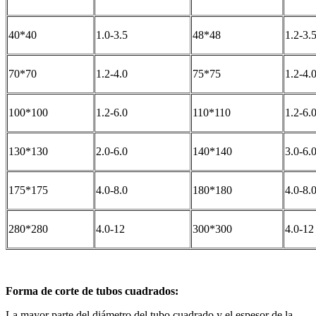
40*40
1.0-3.5
48*48
1.2-3.
70*70
1.2-4.0
75*75
1.2-4.
100*100
1.2-6.0
110*110
1.2-6.
130*130
2.0-6.0
140*140
3.0-6.
175*175
4.0-8.0
180*180
4.0-8.
280*280
4.0-12
300*300
4.0-12
Forma de corte de tubos cuadrados:
La mayor parte del diámetro del tubo cuadrado y el espesor de la