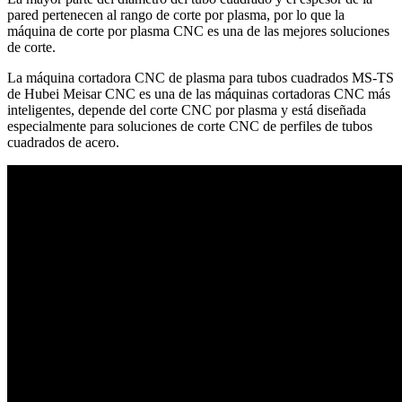
pared pertenecen al rango de corte por plasma, por lo que la
máquina de corte por plasma CNC es una de las mejores soluciones
de corte.
La máquina cortadora CNC de plasma para tubos cuadrados MS-TS
de Hubei Meisar CNC es una de las máquinas cortadoras CNC más
inteligentes, depende del corte CNC por plasma y está diseñada
especialmente para soluciones de corte CNC de perfiles de tubos
cuadrados de acero.